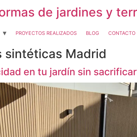
formas de jardines y te
PROYECTOS REALIZADOS
BLOG
CONTACTO
 sintéticas Madrid
dad en tu jardín sin sacrifica