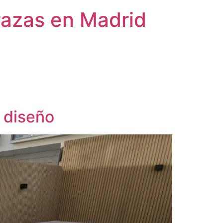
rrazas en Madrid
r diseño