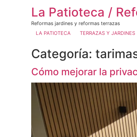
La Patioteca / Re
Reformas jardines y reformas terrazas
LA PATIOTECA
TERRAZAS Y JARDINES
Categoría:
tarimas
Cómo mejorar la privaci