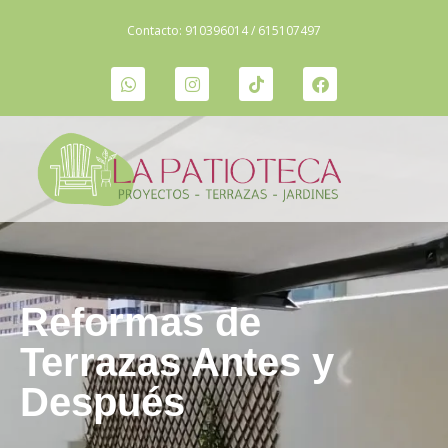
Contacto:
910396014
/
615107497
Reformas de
Terrazas Antes y
Después