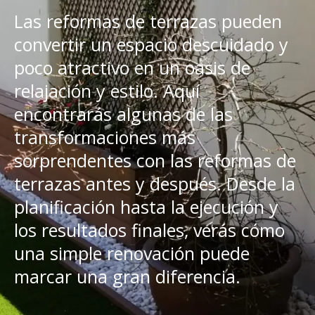
Las reformas de terrazas pueden
convertir un espacio descuidado y
poco atractivo en un oasis de
relajación y estilo. Aquí
encontrarás algunas de las
transformaciones más
sorprendentes con las reformas de
terrazas antes y después. Desde la
planificación hasta la ejecución y
los resultados finales, verás cómo
una simple renovación puede
marcar una gran diferencia.