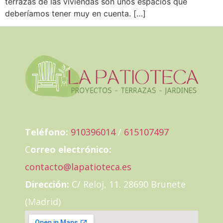
terrazas de las viviendas son unos espacios que
deberíamos tener muy en cuenta. […]
Teléfono:
910396014
/
615107497
C
orreo electrónico:
contacto@lapatioteca.es
Dirección:
C/ Reloj, 11. 28690 Brunete
(Madrid)