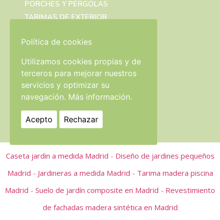
PORCHES Y PÉRGOLAS
TARIMAS DE EXTERIOR
VALLAS DE COMPOSITE
Política de cookies
Utilizamos cookies propias y de
POLÍTICAS
terceros para mejorar nuestros
servicios y optimizar su
AVISO LEGAL
navegación.
Más información.
POLÍTICA DE PRIVACIDAD
POLÍTICA DE COOKIES
Acepto
Rechazar
Caseta jardin a medida Madrid
-
Diseño de jardines pequeños
Madrid
-
Jardineras a medida Madrid
-
Tarima madera piscina
Madrid
-
Suelo de jardín composite en Madrid
-
Revestimiento
de fachadas madera sintética en Madrid